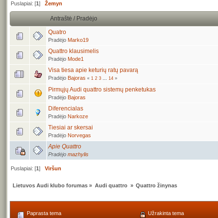
Puslapiai: [
1
]
Žemyn
Antraštė
/
Pradėjo
Quatro
Pradėjo
Marko19
Quattro klausimelis
Pradėjo
Mode1
Visa tiesa apie keturių ratų pavarą
Pradėjo
Bajoras
«
1
2
3
...
14
»
Pirmųjų Audi quattro sistemų penketukas
Pradėjo
Bajoras
Diferencialas
Pradėjo
Narkoze
Tiesiai ar skersai
Pradėjo
Norvegas
Apie Quattro
Pradėjo
mazhylis
Puslapiai: [
1
]
Viršun
Lietuvos Audi klubo forumas
»
Audi quattro 
»
Quattro žinynas
Paprasta tema
Užrakinta tema