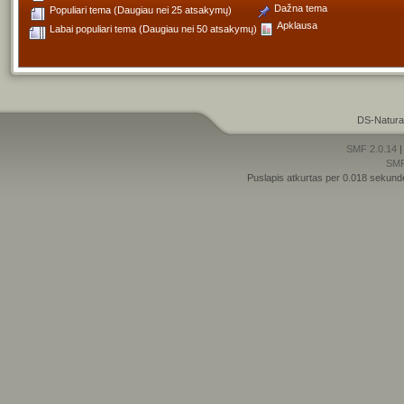
Dažna tema
Populiari tema (Daugiau nei 25 atsakymų)
Apklausa
Labai populiari tema (Daugiau nei 50 atsakymų)
DS-Natura
SMF 2.0.14
SM
Puslapis atkurtas per 0.018 sekund