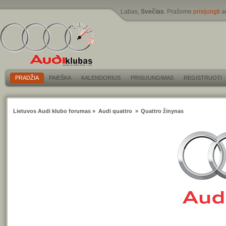
Labas,
Svečias
. Prašome
prisijungti
a
PRADŽIA
PAIEŠKA
KALENDORIUS
PRISIJUNGIMAS
REGISTRUOTI
Lietuvos Audi klubo forumas
»
Audi quattro 
»
Quattro žinynas