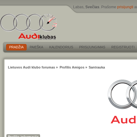
Labas,
Svečias
. Prašome
prisijungti
a
PRADŽIA
PAIEŠKA
KALENDORIUS
PRISIJUNGIMAS
REGISTRUOTI
Lietuvos Audi klubo forumas
»
Profilis Amigos
»
Santrauka
Profilio informacija