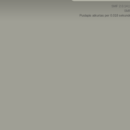
SMF 2.0.14
SM
Puslapis atkurtas per 0.018 sekund