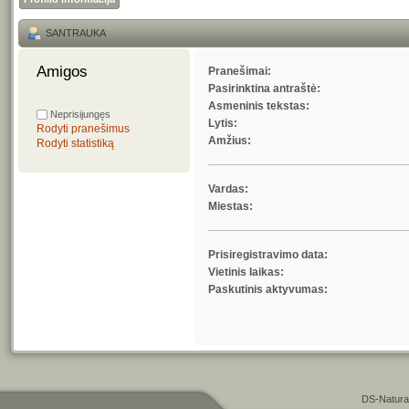
SANTRAUKA
Amigos 
Pranešimai:
Pasirinktina antraštė:
Asmeninis tekstas:
Neprisijungęs
Lytis:
Rodyti pranešimus
Amžius:
Rodyti statistiką
Vardas:
Miestas:
Prisiregistravimo data:
Vietinis laikas:
Paskutinis aktyvumas:
DS-Natura