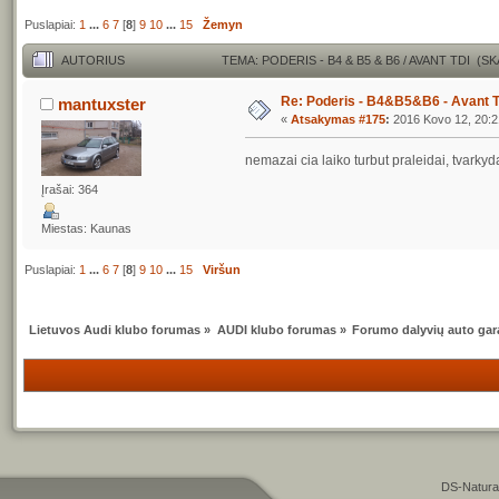
Puslapiai:
1
...
6
7
[
8
]
9
10
...
15
Žemyn
AUTORIUS
TEMA: PODERIS - B4 & B5 & B6 / AVANT TDI (S
Re: Poderis - B4&B5&B6 - Avant 
mantuxster
«
Atsakymas #175
:
2016 Kovo 12, 20:2
nemazai cia laiko turbut praleidai, tvark
Įrašai: 364
Miestas: Kaunas
Puslapiai:
1
...
6
7
[
8
]
9
10
...
15
Viršun
Lietuvos Audi klubo forumas
»
AUDI klubo forumas
»
Forumo dalyvių auto gar
DS-Natura