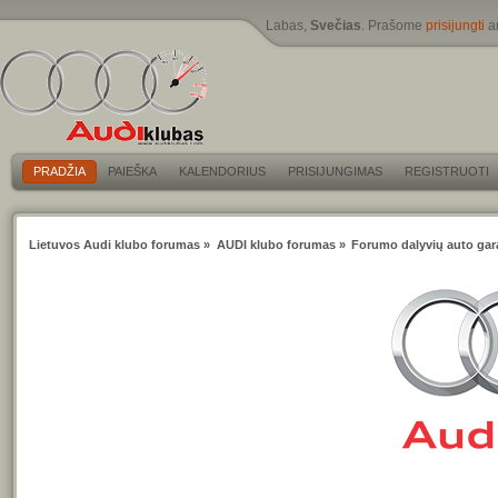
Labas,
Svečias
. Prašome
prisijungti
a
PRADŽIA
PAIEŠKA
KALENDORIUS
PRISIJUNGIMAS
REGISTRUOTI
Lietuvos Audi klubo forumas
»
AUDI klubo forumas
»
Forumo dalyvių auto gar