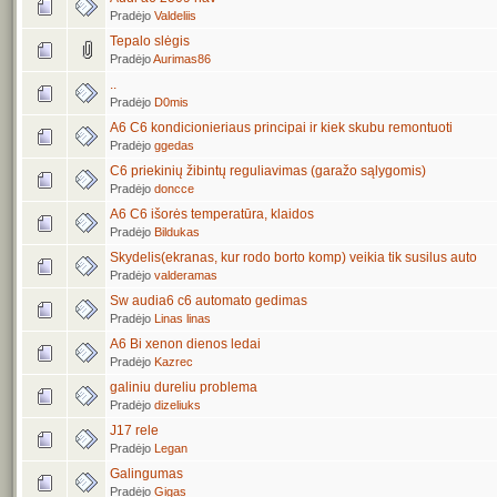
Pradėjo
Valdeliis
Tepalo slėgis
Pradėjo
Aurimas86
..
Pradėjo
D0mis
A6 C6 kondicionieriaus principai ir kiek skubu remontuoti
Pradėjo
ggedas
C6 priekinių žibintų reguliavimas (garažo sąlygomis)
Pradėjo
doncce
A6 C6 išorės temperatūra, klaidos
Pradėjo
Bildukas
Skydelis(ekranas, kur rodo borto komp) veikia tik susilus auto
Pradėjo
valderamas
Sw audia6 c6 automato gedimas
Pradėjo
Linas linas
A6 Bi xenon dienos ledai
Pradėjo
Kazrec
galiniu dureliu problema
Pradėjo
dizeliuks
J17 rele
Pradėjo
Legan
Galingumas
Pradėjo
Gigas