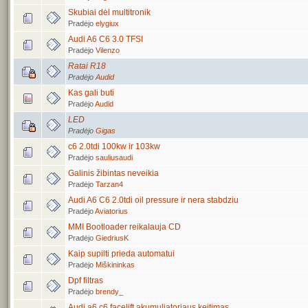
Skubiai dėl multitronik
Pradėjo
elygiux
Audi A6 C6 3.0 TFSI
Pradėjo
Vilenzo
Ratai R18
Pradėjo
Audid
Kas gali buti
Pradėjo
Audid
LED
Pradėjo
Gigas
c6 2.0tdi 100kw ir 103kw
Pradėjo
sauliusaudi
Galinis žibintas neveikia
Pradėjo
Tarzan4
Audi A6 C6 2.0tdi oil pressure ir nera stabdziu
Pradėjo
Aviatorius
MMI Bootloader reikalauja CD
Pradėjo
GiedriusK
Kaip supilti prieda automatui
Pradėjo
Miškininkas
Dpf filtras
Pradėjo
brendy_
Audi a6 c6 facelift akumuliatoriaus keitimas