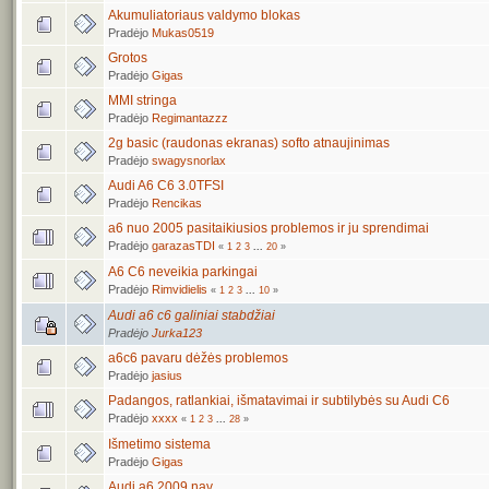
Akumuliatoriaus valdymo blokas
Pradėjo
Mukas0519
Grotos
Pradėjo
Gigas
MMI stringa
Pradėjo
Regimantazzz
2g basic (raudonas ekranas) softo atnaujinimas
Pradėjo
swagysnorlax
Audi A6 C6 3.0TFSI
Pradėjo
Rencikas
a6 nuo 2005 pasitaikiusios problemos ir ju sprendimai
Pradėjo
garazasTDI
«
1
2
3
...
20
»
A6 C6 neveikia parkingai
Pradėjo
Rimvidielis
«
1
2
3
...
10
»
Audi a6 c6 galiniai stabdžiai
Pradėjo
Jurka123
a6c6 pavaru dėžės problemos
Pradėjo
jasius
Padangos, ratlankiai, išmatavimai ir subtilybės su Audi C6
Pradėjo
xxxx
«
1
2
3
...
28
»
Išmetimo sistema
Pradėjo
Gigas
Audi a6 2009 nav