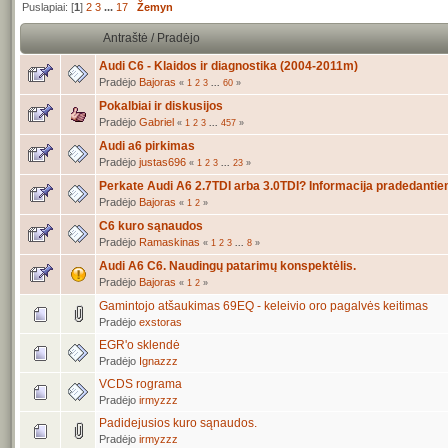
Puslapiai: [
1
]
2
3
...
17
Žemyn
Antraštė
/
Pradėjo
Audi C6 - Klaidos ir diagnostika (2004-2011m)
Pradėjo
Bajoras
«
1
2
3
...
60
»
Pokalbiai ir diskusijos
Pradėjo
Gabriel
«
1
2
3
...
457
»
Audi a6 pirkimas
Pradėjo
justas696
«
1
2
3
...
23
»
Perkate Audi A6 2.7TDI arba 3.0TDI? Informacija pradedantie
Pradėjo
Bajoras
«
1
2
»
C6 kuro sąnaudos
Pradėjo
Ramaskinas
«
1
2
3
...
8
»
Audi A6 C6. Naudingų patarimų konspektėlis.
Pradėjo
Bajoras
«
1
2
»
Gamintojo atšaukimas 69EQ - keleivio oro pagalvės keitimas
Pradėjo
exstoras
EGR'o sklendė
Pradėjo
Ignazzz
VCDS rograma
Pradėjo
irmyzzz
Padidejusios kuro sąnaudos.
Pradėjo
irmyzzz