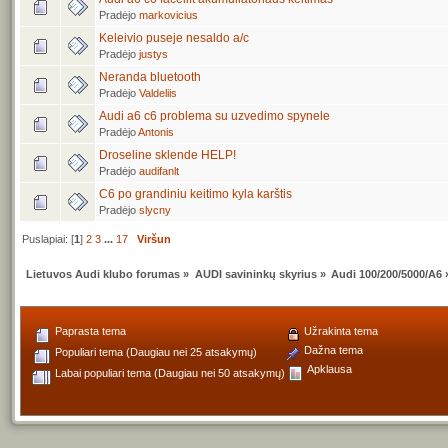
Pradėjo
markovicius
Keleivio puseje nesaldo a/c
Pradėjo
justys
Neranda bluetooth
Pradėjo
Valdeliis
Audi a6 c6 problema su uzvedimo spynele
Pradėjo
Antonis
Droseline sklende HELP!
Pradėjo
audifanlt
C6 po grandiniu keitimo kyla karštis
Pradėjo
slycny
Puslapiai: [
1
]
2
3
...
17
Viršun
Lietuvos Audi klubo forumas
»
AUDI savininkų skyrius
»
Audi 100/200/5000/A6
Paprasta tema
Užrakinta tema
Dažna tema
Populiari tema (Daugiau nei 25 atsakymų)
Apklausa
Labai populiari tema (Daugiau nei 50 atsakymų)