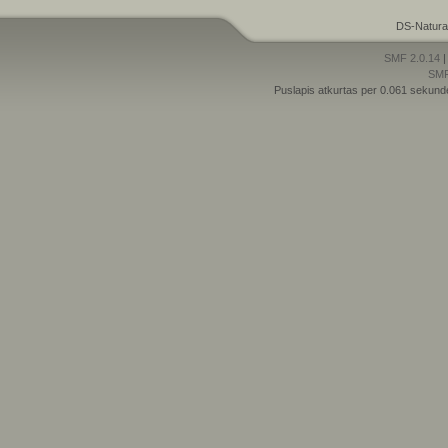
DS-Natura
SMF 2.0.14
SM
Puslapis atkurtas per 0.061 sekund