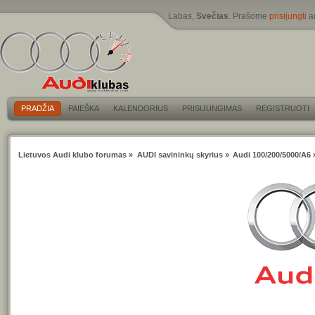
Labas,
Svečias
. Prašome
prisijungti
a
PRADŽIA
PAIEŠKA
KALENDORIUS
PRISIJUNGIMAS
REGISTRUOTI
Lietuvos Audi klubo forumas
»
AUDI savininkų skyrius
»
Audi 100/200/5000/A6