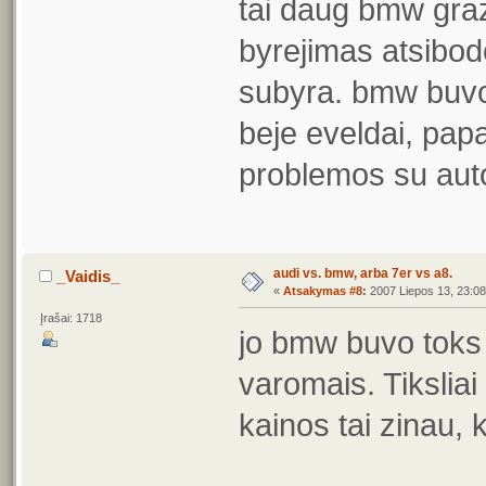
tai daug bmw graz
byrejimas atsibod
subyra. bmw buvo
beje eveldai, pap
problemos su aut
audi vs. bmw, arba 7er vs a8.
_Vaidis_
«
Atsakymas #8
:
2007 Liepos 13, 23:08
Įrašai: 1718
jo bmw buvo toks n
varomais. Tiksliai
kainos tai zinau