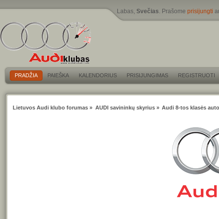
Labas,
Svečias
. Prašome
prisijungti
a
PRADŽIA
PAIEŠKA
KALENDORIUS
PRISIJUNGIMAS
REGISTRUOTI
Lietuvos Audi klubo forumas
»
AUDI savininkų skyrius
»
Audi 8-tos klasės auto