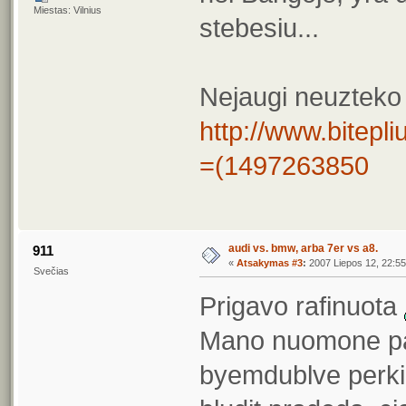
Miestas: Vilnius
stebesiu...
Nejaugi neuzteko
http://www.bitepli
=(1497263850
audi vs. bmw, arba 7er vs a8.
911
«
Atsakymas #3
:
2007 Liepos 12, 22:55
Svečias
Prigavo rafinuota
Mano nuomone papr
byemdublve perki 