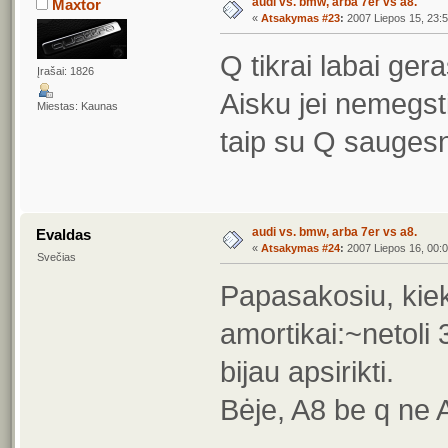
audi vs. bmw, arba 7er vs a8.
Maxtor
«
Atsakymas #23
:
2007 Liepos 15, 23:5
Q tikrai labai ger
Įrašai: 1826
Aisku jei nemegsti 
Miestas: Kaunas
taip su Q saugesn
audi vs. bmw, arba 7er vs a8.
Evaldas
«
Atsakymas #24
:
2007 Liepos 16, 00:0
Svečias
Papasakosiu, kiek
amortikai:~netoli 3
bijau apsirikti.
Bėje, A8 be q ne 