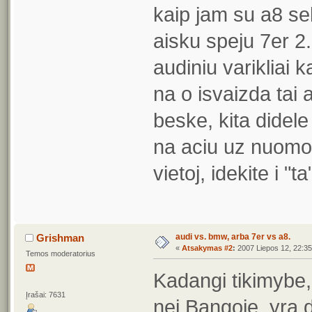
kaip jam su a8 se
aisku speju 7er 2.
audiniu varikliai 
na o isvaizda tai 
beske, kita didele
na aciu uz nuomon
vietoj, idekite i "ta
audi vs. bmw, arba 7er vs a8.
Grishman
«
Atsakymas #2
:
2007 Liepos 12, 22:35
Temos moderatorius
Kadangi tikimybe,
Įrašai: 7631
nei Bangoje, yra 