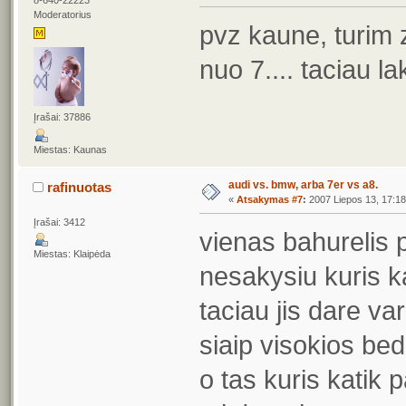
8-640-22223
Moderatorius
pvz kaune, turim
nuo 7.... taciau l
Įrašai: 37886
Miestas: Kaunas
audi vs. bmw, arba 7er vs a8.
rafinuotas
«
Atsakymas #7
:
2007 Liepos 13, 17:18
Įrašai: 3412
vienas bahurelis 
Miestas: Klaipėda
nesakysiu kuris k
taciau jis dare var
siaip visokios be
o tas kuris katik