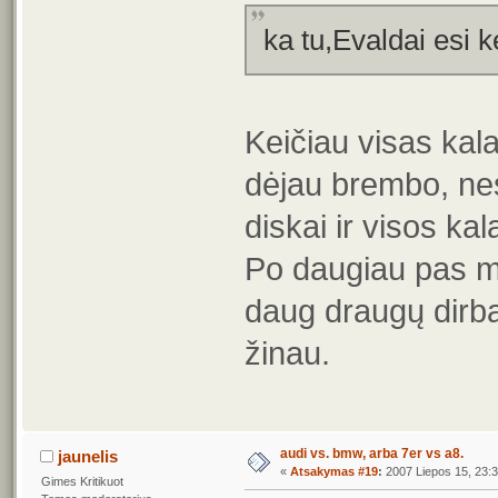
ka tu,Evaldai esi k
Keičiau visas kala
dėjau brembo, nes
diskai ir visos kal
Po daugiau pas ma
daug draugų dirba
žinau.
audi vs. bmw, arba 7er vs a8.
jaunelis
«
Atsakymas #19
:
2007 Liepos 15, 23:3
Gimes Kritikuot