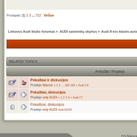
Puslapiai: [
1
]
2
3
...
722
Viršun
Lietuvos Audi klubo forumas
»
AUDI savininkų skyrius
»
Audi 8-tos klasės auto
RELATED TOPICS
Antraštė / Pradėjo
Pokalbiai ir diskusijos
Pradėjo
Maxtor
«
1
2
...
182
183
»
Audi C4
Pokalbiai, diskusijos
Pradėjo
only AUDI
«
1
2
3
4
»
Audi C7
Pokalbiai, diskusijos
Pradėjo
only AUDI
Audi A5/S5
DS-Natura