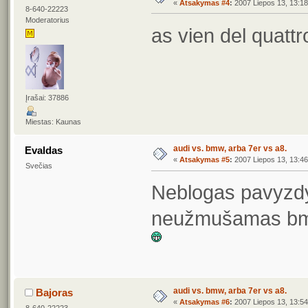
«
Atsakymas #4
:
2007 Liepos 13, 13:18
8-640-22223
Moderatorius
as vien del quatt
Įrašai: 37886
Miestas: Kaunas
audi vs. bmw, arba 7er vs a8.
Evaldas
«
Atsakymas #5
:
2007 Liepos 13, 13:46
Svečias
Neblogas pavyzdy
neužmušamas bmw
audi vs. bmw, arba 7er vs a8.
Bajoras
«
Atsakymas #6
:
2007 Liepos 13, 13:54