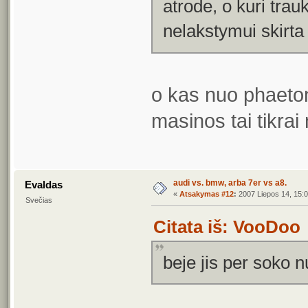
atrode, o kuri trau
nelakstymui skirt
o kas nuo phaeto
masinos tai tikra
audi vs. bmw, arba 7er vs a8.
Evaldas
«
Atsakymas #12
:
2007 Liepos 14, 15:0
Svečias
Citata iš: VooDoo
beje jis per soko 