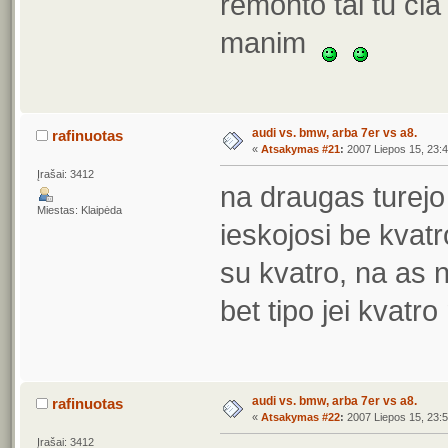
remonto tai tu čia
manim
audi vs. bmw, arba 7er vs a8.
rafinuotas
«
Atsakymas #21
:
2007 Liepos 15, 23:4
Įrašai: 3412
na draugas turejo
Miestas: Klaipėda
ieskojosi be kvat
su kvatro, na as 
bet tipo jei kvatro
audi vs. bmw, arba 7er vs a8.
rafinuotas
«
Atsakymas #22
:
2007 Liepos 15, 23:5
Įrašai: 3412