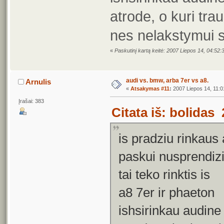
atrode, o kuri tra
nes nelakstymui s
«
Paskutinį kartą keitė: 2007 Liepos 14, 04:52:
audi vs. bmw, arba 7er vs a8.
Arnulis
«
Atsakymas #11
:
2007 Liepos 14, 11:0
Įrašai: 383
Citata iš: bolidas
is pradziu rinkaus
paskui nusprendiz
tai teko rinktis is
a8 7er ir phaeton
ishsirinkau audine