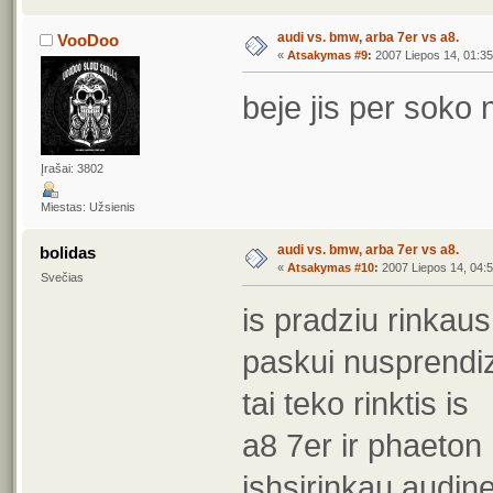
audi vs. bmw, arba 7er vs a8.
VooDoo
«
Atsakymas #9
:
2007 Liepos 14, 01:35
beje jis per soko
Įrašai: 3802
Miestas: Užsienis
audi vs. bmw, arba 7er vs a8.
bolidas
«
Atsakymas #10
:
2007 Liepos 14, 04:5
Svečias
is pradziu rinkau
paskui nusprendiz
tai teko rinktis is
a8 7er ir phaeton
ishsirinkau audin