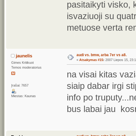
pasitaikyti visko,
isvaziuoji su quatr
metuose verta re
audi vs. bmw, arba 7er vs a8.
jaunelis
«
Atsakymas #15
:
2007 Liepos 15, 23:1
Gimes Kritikuot
Temos moderatorius
na visai kitas vaz
siaip dabar irgi s
Įrašai: 7657
info po truputy..
Miestas: Kaunas
bus labai jau kos