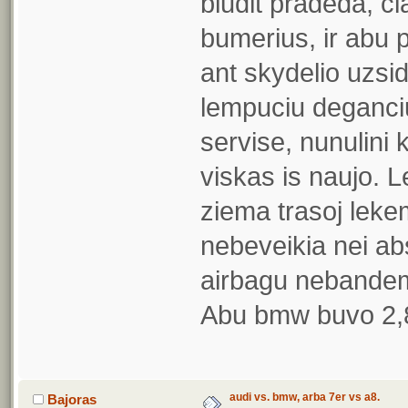
bludit pradeda, ci
bumerius, ir abu p
ant skydelio uzsi
lempuciu deganciu 
servise, nunulini 
viskas is naujo. 
ziema trasoj leke
nebeveikia nei abs
airbagu nebandem
Abu bmw buvo 2,8 
audi vs. bmw, arba 7er vs a8.
Bajoras