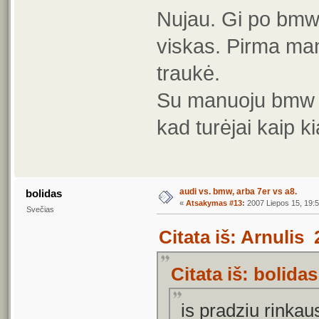
Nujau. Gi po bm
viskas. Pirma man
traukė.
Su manuoju bmw bė
kad turėjai kaip 
audi vs. bmw, arba 7er vs a8.
bolidas
«
Atsakymas #13
:
2007 Liepos 15, 19:5
Svečias
Citata iš: Arnulis
Citata iš: bolida
is pradziu rinka