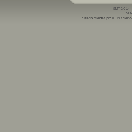
SMF 2.0.14
SM
Puslapis atkurtas per 0.079 sekund