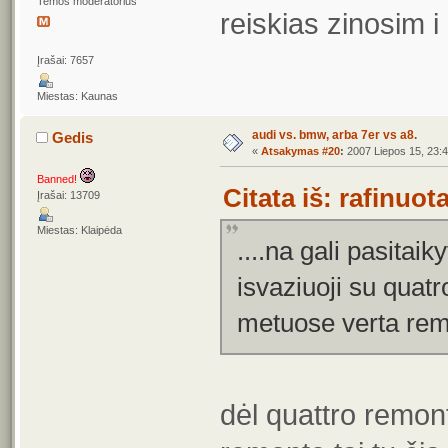
Temos moderatorius
reiskias zinosim i
Įrašai: 7657
Miestas: Kaunas
audi vs. bmw, arba 7er vs a8.
Gedis
«
Atsakymas #20
:
2007 Liepos 15, 23:4
Banned!
Citata iš: rafinuo
Įrašai: 13709
Miestas: Klaipėda
....na gali pasitaik
isvaziuoji su quatro
metuose verta rem
dėl quattro remon