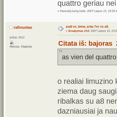
quattro geriau ne
«
Paskutinį kartą keitė: 2007 Liepos 15, 19:55:
audi vs. bmw, arba 7er vs a8.
rafinuotas
«
Atsakymas #14
:
2007 Liepos 15, 23:0
Įrašai: 3412
Citata iš: bajoras
Miestas: Klaipėda
as vien del quattr
o realiai limuzino
ziema daug saugia
ribalkas su a8 n
dazniausiai ja na