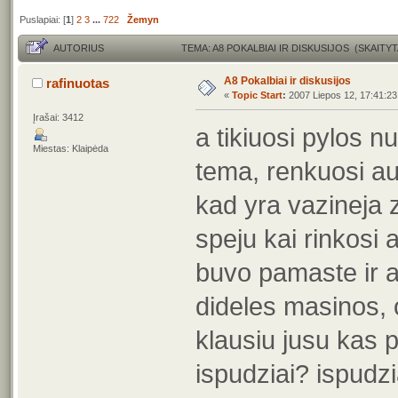
Puslapiai: [
1
]
2
3
...
722
Žemyn
AUTORIUS
TEMA: A8 POKALBIAI IR DISKUSIJOS (SKAITYT
A8 Pokalbiai ir diskusijos
rafinuotas
«
Topic Start
:
2007 Liepos 12, 17:41:23
Įrašai: 3412
a tikiuosi pylos 
Miestas: Klaipėda
tema, renkuosi aut
kad yra vazineja z
speju kai rinkosi
buvo pamaste ir ap
dideles masinos, 
klausiu jusu kas pi
ispudziai? ispudzi