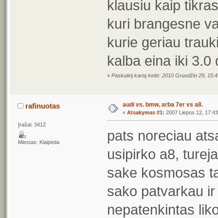
klausiu kaip tikra
kuri brangesne vaz
kurie geriau trauk
kalba eina iki 3.0
«
Paskutinį kartą keitė: 2010 Gruodžio 29, 15:
audi vs. bmw, arba 7er vs a8.
rafinuotas
«
Atsakymas #1
:
2007 Liepos 12, 17:43
Įrašai: 3412
pats noreciau ats
Miestas: Klaipėda
usipirko a8, turej
sake kosmosas ta
sako patvarkau ir 
nepatenkintas lik