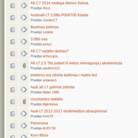
A6 C7 2014 nedega dienos šviesa.
Pradėjo
Ricci
Audina6 c7 3.0tfsi P008700 Klaida
Pradėjo
JustasC7
Busimas pirkinys
Pradėjo
Ledinis
3.0tfsi usa
Pradėjo
justys
A6 C7 variklio darbas?
Pradėjo
armszgns
A6 c7 2.0 Tfsi judant iš vietos nereaguoja į akseleracija
Pradėjo
paulens112
priekiniu led zibintu keitimas i matrix led
Pradėjo
antanas1
Audi a6 c7 galiniai zibintai
Pradėjo
Aidas 1986
Uzuolaidos laikiklis
Pradėjo
Algirdukas
Audi c7 2012-2017 multimedijos atnaujinimas
Pradėjo
irme78
Panorama
Pradėjo
AUDI S8
Kuro filtras