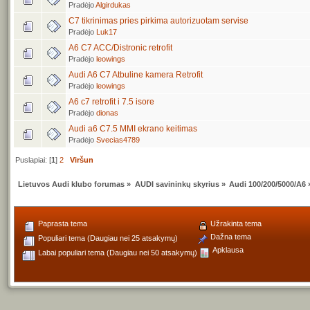
Pradėjo
Algirdukas
C7 tikrinimas pries pirkima autorizuotam servise
Pradėjo
Luk17
A6 C7 ACC/Distronic retrofit
Pradėjo
leowings
Audi A6 C7 Atbuline kamera Retrofit
Pradėjo
leowings
A6 c7 retrofit i 7.5 isore
Pradėjo
dionas
Audi a6 C7.5 MMI ekrano keitimas
Pradėjo
Svecias4789
Puslapiai: [
1
]
2
Viršun
Lietuvos Audi klubo forumas
»
AUDI savininkų skyrius
»
Audi 100/200/5000/A6
Paprasta tema
Užrakinta tema
Dažna tema
Populiari tema (Daugiau nei 25 atsakymų)
Apklausa
Labai populiari tema (Daugiau nei 50 atsakymų)