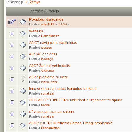
Puslapiai: [
1
]
2
Žemyn
Antraštė
/
Pradėjo
Pokalbiai, diskusijos
Pradėjo
only AUDI
«
1
2
3
4
»
Webasta
Pradėjo
Doncekazzz
A6 C7 navigacijos naujinimas
Pradėjo
artasgs
Audi A6 c7 Softas
Pradėjo
leowings
A6C7 Šoninis veidrodelis
Pradėjo
Andronas
A6 c7 problema su deze
Pradėjo
mariukazzz
lengva vibracija pusiau ispaudus sankaba
Pradėjo
sonaksis
2012 A6 C7 3.0tdi 150kw uzkuriant ir uzgesinant nusipurto
Pradėjo
Soptio
c7 vaziuojant garsas salone
Pradėjo
sonaksis
A6 C7 2.0 TDI Multitronic Garsas. Brangi problema?
Pradėjo
Ekonomistas