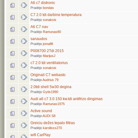
A6 c7 distronic
Pradėjo
bondas
C7 2.0 tdi darbine temperatura
Pradėjo
sonaksis
A6 C7 nav
Pradėjo
Ramunas80
sanaudos
Pradėjo
jomafifi
P008700 2Tdi 2015
Pradėjo
MarijusJ
c7 2.0 tdi ventiliatorius
Pradėjo
sonaksis
Originali C7 webasto
Pradėjo
Audrius 79
2.0tdi shell 5w30 degina
Pradėjo
Gytis1990
Audi a6 c7 3.0 150 kw.tdi antifrizo dingimas
Pradėjo
Ramunas1975
Active sound
Pradėjo
AUDI S8
Greiciu dežes tepalo filtras
Pradėjo
karolisss270
wifi CarPlay