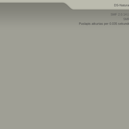
DS-Natura
SMF 2.0.14
SM
Puslapis atkurtas per 0.035 sekund