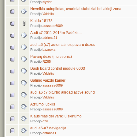
Pradėjo
slyder
Neveikia autopilotas, avariniai stabdziai bei akloji zona
Pradėjo
Valdeliis
Klaida 18178
Pradėjo
assssss6009
Audi c7 2011-2014m Padėkit....
Pradėjo
adriens21
audi a6 (c7) automatines pavaru dezes
Pradėjo
bazooka
Pavarų dėžė (multitronic)
Pradėjo
RZ85
Dash board control module 0003
Pradėjo
Valdeliis
Galinio vaizdo kamer
Pradėjo
assssss6009
audi a6 c7 biturbo allroad active sound
Pradėjo
Valdeliis
Atstumo jutiklis
Pradėjo
assssss6009
Klausimas dėl variklių skirtumo
Pradėjo
czv
audi a6-a7 navigacija
Pradėjo
antanas1