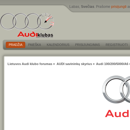
Labas,
Svečias
. Prašome
prisijungti
a
PRADŽIA
PAIEŠKA
KALENDORIUS
PRISIJUNGIMAS
REGISTRUOTI
Lietuvos Audi klubo forumas
»
AUDI savininkų skyrius
»
Audi 100/200/5000/A6