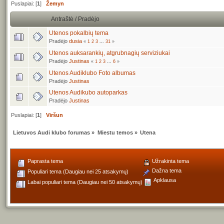
Puslapiai: [
1
]
Žemyn
Antraštė
/
Pradėjo
Utenos pokalbių tema
Pradėjo
dusia
«
1
2
3
...
31
»
Utenos auksarankių, atgrubnagių serviziukai
Pradėjo
Justinas
«
1
2
3
...
6
»
Utenos Audiklubo Foto albumas
Pradėjo
Justinas
Utenos Audikubo autoparkas
Pradėjo
Justinas
Puslapiai: [
1
]
Viršun
Lietuvos Audi klubo forumas
»
Miestu temos
»
Utena
Paprasta tema
Užrakinta tema
Dažna tema
Populiari tema (Daugiau nei 25 atsakymų)
Apklausa
Labai populiari tema (Daugiau nei 50 atsakymų)