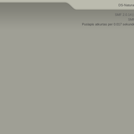
DS-Natura
SMF 2.0.14
SM
Puslapis atkurtas per 0.017 sekund