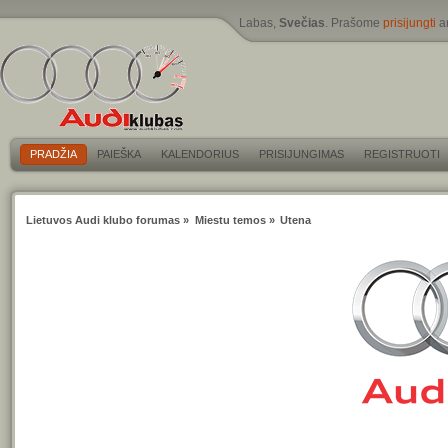
Labas,
Svečias
. Prašome
prisijungti
a
PRADŽIA
PAIEŠKA
KALENDORIUS
PRISIJUNGIMAS
REGISTRUOTI
Lietuvos Audi klubo forumas
»
Miestu temos
»
Utena