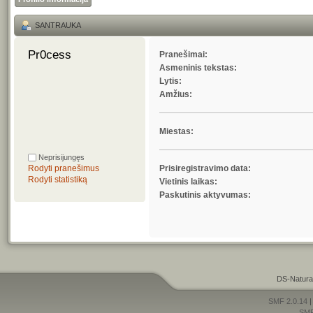
SANTRAUKA
Pr0cess 
Pranešimai:
Asmeninis tekstas:
Lytis:
Amžius:
Miestas:
Neprisijungęs
Rodyti pranešimus
Prisiregistravimo data:
Rodyti statistiką
Vietinis laikas:
Paskutinis aktyvumas:
DS-Natura
SMF 2.0.14
SM