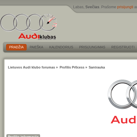
Labas,
Svečias
. Prašome
prisijungti
a
PRADŽIA
PAIEŠKA
KALENDORIUS
PRISIJUNGIMAS
REGISTRUOTI
Lietuvos Audi klubo forumas
»
Profilis Pr0cess
»
Santrauka
Profilio informacija