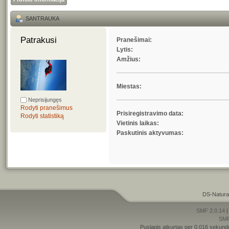
SANTRAUKA
Patrakusi 
Pranešimai:
Lytis:
Amžius:
Miestas:
Neprisijungęs
Rodyti pranešimus
Prisiregistravimo data:
Rodyti statistiką
Vietinis laikas:
Paskutinis aktyvumas:
DS-Natura
SMF 2.0.14
SM
Puslapis atkurtas per 0.016 sekund