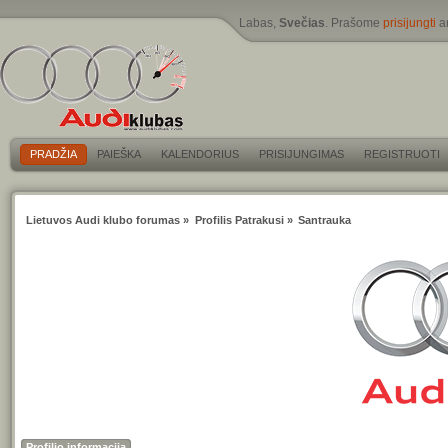
Labas,
Svečias
. Prašome
prisijungti
a
PRADŽIA
PAIEŠKA
KALENDORIUS
PRISIJUNGIMAS
REGISTRUOTI
Lietuvos Audi klubo forumas
»
Profilis Patrakusi
»
Santrauka
Profilio informacija