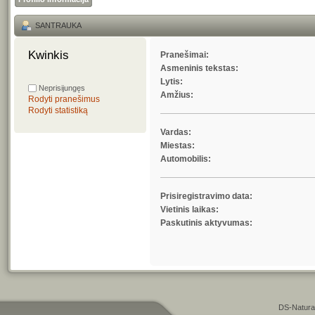
SANTRAUKA
Kwinkis 
Pranešimai:
Asmeninis tekstas:
Lytis:
Neprisijungęs
Amžius:
Rodyti pranešimus
Rodyti statistiką
Vardas:
Miestas:
Automobilis:
Prisiregistravimo data:
Vietinis laikas:
Paskutinis aktyvumas:
DS-Natura