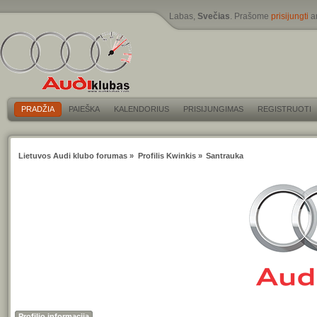
Labas,
Svečias
. Prašome
prisijungti
a
PRADŽIA
PAIEŠKA
KALENDORIUS
PRISIJUNGIMAS
REGISTRUOTI
Lietuvos Audi klubo forumas
»
Profilis Kwinkis
»
Santrauka
Profilio informacija