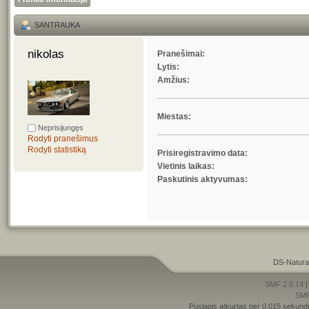
SANTRAUKA
nikolas 
Pranešimai:
Lytis:
Amžius:
Miestas:
Neprisijungęs
Rodyti pranešimus
Rodyti statistiką
Prisiregistravimo data:
Vietinis laikas:
Paskutinis aktyvumas:
DS-Natura
SMF 2.0.14
SM
Puslapis atkurtas per 0.015 sekund