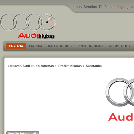
Labas,
Svečias
. Prašome
prisijungti
a
PRADŽIA
PAIEŠKA
KALENDORIUS
PRISIJUNGIMAS
REGISTRUOTI
Lietuvos Audi klubo forumas
»
Profilis nikolas
»
Santrauka
Profilio informacija