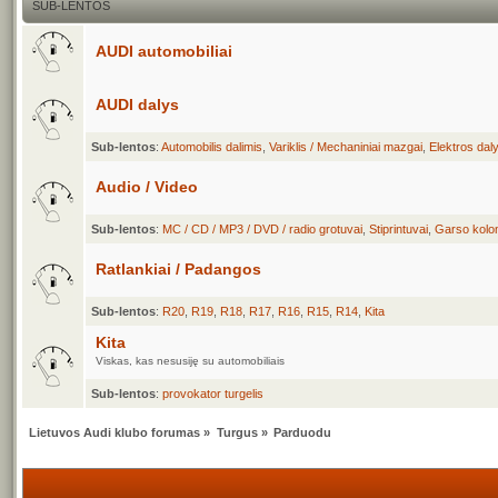
SUB-LENTOS
AUDI automobiliai
AUDI dalys
Sub-lentos
:
Automobilis dalimis
,
Variklis / Mechaniniai mazgai
,
Elektros dal
Audio / Video
Sub-lentos
:
MC / CD / MP3 / DVD / radio grotuvai
,
Stiprintuvai
,
Garso kolo
Ratlankiai / Padangos
Sub-lentos
:
R20
,
R19
,
R18
,
R17
,
R16
,
R15
,
R14
,
Kita
Kita
Viskas, kas nesusiję su automobiliais
Sub-lentos
:
provokator turgelis
Lietuvos Audi klubo forumas
»
Turgus
»
Parduodu