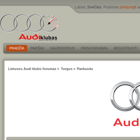
Labas,
Svečias
. Prašome
prisijungti
a
PRADŽIA
PAIEŠKA
KALENDORIUS
PRISIJUNGIMAS
REGISTRUOTI
Lietuvos Audi klubo forumas
»
Turgus
»
Parduodu