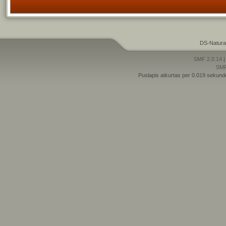
DS-Natura
SMF 2.0.14
SM
Puslapis atkurtas per 0.019 sekund