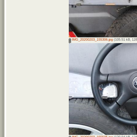
IMG_20200203_155306.jpg
(105.51 kB, 128
IMG_20200203_155505.jpg
(120.94 kB, 128