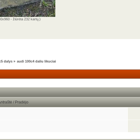
0x960 - žiūrėta 232 kartų.)
c5 dalys
»
audi 100c4 daliu likuciai
ntraštė / Pradėjo