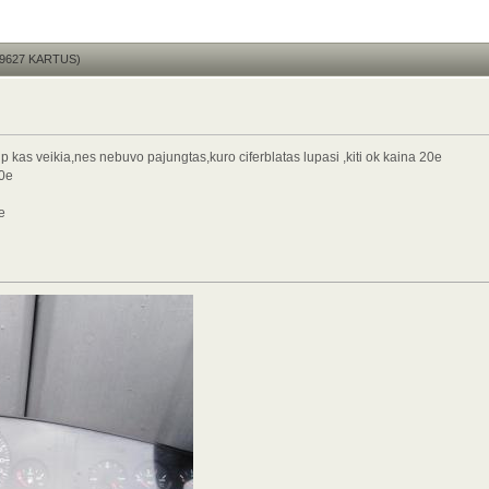
19627 KARTUS)
p kas veikia,nes nebuvo pajungtas,kuro ciferblatas lupasi ,kiti ok kaina 20e
10e
e