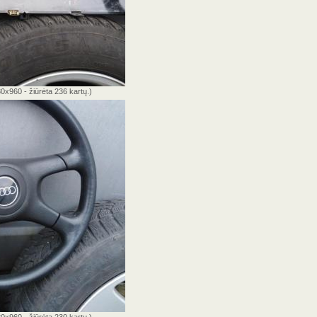
0x960 - žiūrėta 236 kartų.)
0x960 - žiūrėta 230 kartų.)