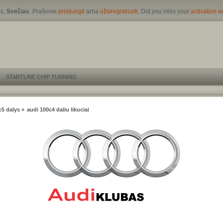
s,
Svečias
. Prašome
prisijungti
arba
užsiregistruoti
. Did you miss your
activation e
STARTLINE CHIP TUNNING
c5 dalys
»
audi 100c4 daliu likuciai