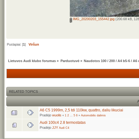
IMG_20200203_155442.jpg
(200.68 kB, 128
Puslapiai: [
1
]
Viršun
Lietuvos Audi klubo forumas
»
Parduotuvė
»
Naudotos 100 / 200 / A4 b5-6 / A6 
RELATED TOPICS
A
A6 C5 1999m, 2,5 tdi 110kw, quattro, daliu likuciai
Pradėjo
wuolis
«
1
2
...
5
6
»
Automobilis dalimis
Audi 100c4 2.8 termostatas
Pradėjo
JJY
Audi C4