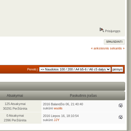
Prisijungęs
SPAUSDINTI
« ankstesnis
sekantis »
Pereiti į:
Atsakymai
Paskutinis įrašas
125 Atsakymai
2016 Balandžio 06, 21:40:40
sukūrė
wuolis
30291 Peržiūrėta
0 Atsakymai
2016 Liepos 16, 18:10:54
sukūrė
JJY
2396 Peržiūrėta