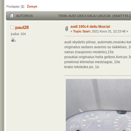
Puslapiai: [
1
]
Žemyn
AUTORIUS
TEMA: AUDI 100C4 DALIU LIKUCIAI (SKAITYTA 
audi 100c4 daliu likuciai
paul28
«
Topic Start
:
2021 Kovo 31, 22:23:48 »
Įrašai: 154
audi skydelis pilnas, automato,neaisku kai
originalus sedano avarinis su laikikliais, 
vairas (naujesnio modelio),15e
posukiai originalus hella geltoni,4vnt po 3
priekiniai kilimeliai medziagiai, 10e
krabo lekstutes po, 1e