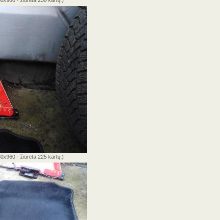
0x960 - žiūrėta 225 kartų.)