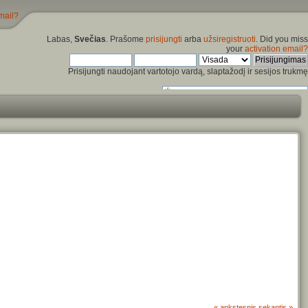
mail?
Labas,
Svečias
. Prašome
prisijungti
arba
užsiregistruoti
. Did you miss
your
activation email?
Prisijungti naudojant vartotojo vardą, slaptažodį ir sesijos trukmę
« ankstesnis
sekantis »