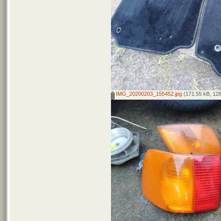
IMG_20200203_155452.jpg
(171.55 kB, 128