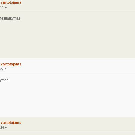
o vartotojams
:31 »
 nesilaikymas
o vartotojams
27 »
ikymas
o vartotojams
:24 »