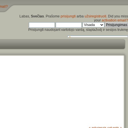
mail?
Labas,
Svečias
. Prašome
prisijungti
arba
užsiregistruoti
. Did you miss
your
activation email?
Prisijungti naudojant vartotojo vardą, slaptažodį ir sesijos trukmę
« ankstesnis
sekantis »