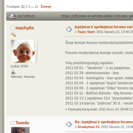
Puslapiai: [
1
]
2
3
...
12
Žemyn
AUTORIUS
TEMA: ĮSPĖJIMAI IR APRIBOJIMAI FORUMO V
Įspėjimai ir apribojimai forumo va
mazhylis
«
Topic Start
:
2011 Vasario 22, 13:40:2
Šioje temoje forumo moderatoriai/administra
Forumo moderatoriai temoje nurodo: nicką, 
Visų prasižengusiųjų sąrašas:
Įrašai: 8765
2011 03 01 - "Vardenis" - 1-as įspėjimas.
2011 02 28 -shimeixiaoxiao - ban
Miestas: Kaunas
2011 03 04 - liumingzhu - ban spam, rekl
2011 03 04 - 1 ispejimas "dujos" komercine
2011 03 06 - 1 ispejimas "1litas" forumo t
2011 03 11 - BAN'as Edvulix - kitų forumo 
2011 03 13 1 įspėjimas 31d. "psychadelic"
2011 03 14 ban'as "patricas" 30 d. - necenz
«
Paskutinį kartą keitė: 2011 Kovo 14, 09:48:1
Re: Įspėjimai ir apribojimai forum
Tom4s
«
Atsakymas #1
:
2011 Vasario 22, 13:4