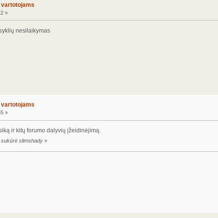
o vartotojams
22 »
syklių nesilaikymas
o vartotojams
55 »
iką ir kitų forumo dalyvių įžeidinėjimą.
0 sukūrė slimshady
»