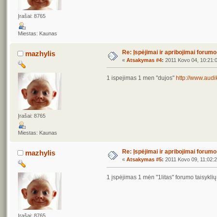
Įrašai: 8765
Miestas: Kaunas
Re: Įspėjimai ir apribojimai forum
mazhylis
«
Atsakymas #4
:
2011 Kovo 04, 10:21:
1 ispejimas 1 men "dujos"
http://www.audi
Įrašai: 8765
Miestas: Kaunas
Re: Įspėjimai ir apribojimai forum
mazhylis
«
Atsakymas #5
:
2011 Kovo 09, 11:02:2
1 įspėjimas 1 mėn "1litas" forumo taisykli
Įrašai: 8765