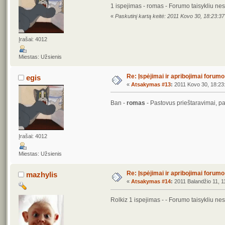
1 ispejimas - romas - Forumo taisykliu nes
«
Paskutinį kartą keitė: 2011 Kovo 30, 18:23:3
Įrašai: 4012
Miestas: Užsienis
Re: Įspėjimai ir apribojimai forum
egis
«
Atsakymas #13
:
2011 Kovo 30, 18:23
Ban -
romas
- Pastovus prieštaravimai, pa
Įrašai: 4012
Miestas: Užsienis
Re: Įspėjimai ir apribojimai forum
mazhylis
«
Atsakymas #14
:
2011 Balandžio 11, 1
Rolkiz 1 ispejimas - - Forumo taisykliu ne