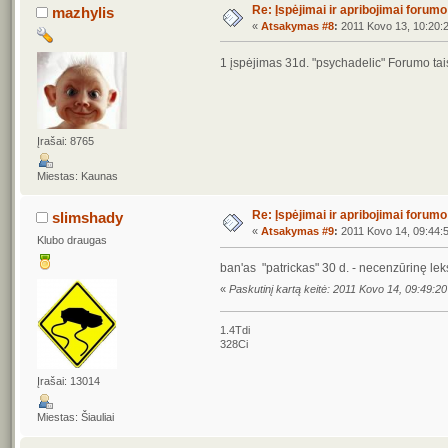
Re: Įspėjimai ir apribojimai forum
mazhylis
«
Atsakymas #8
:
2011 Kovo 13, 10:20:
1 įspėjimas 31d. "psychadelic" Forumo tai
Įrašai: 8765
Miestas: Kaunas
Re: Įspėjimai ir apribojimai forum
slimshady
«
Atsakymas #9
:
2011 Kovo 14, 09:44:
Klubo draugas
ban'as "patrickas" 30 d. - necenzūrinę leks
«
Paskutinį kartą keitė: 2011 Kovo 14, 09:49:2
1.4Tdi
328Ci
Įrašai: 13014
Miestas: Šiauliai