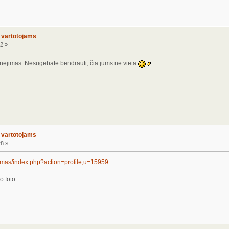
o vartotojams
2 »
dinėjimas. Nesugebate bendrauti, čia jums ne vieta
o vartotojams
28 »
umas/index.php?action=profile;u=15959
o foto.