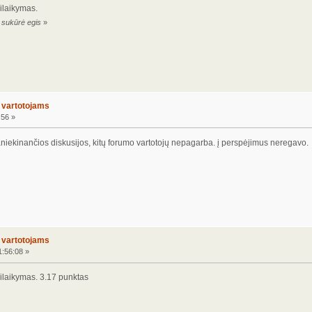
ilaikymas.
7 sukūrė egis
»
o vartotojams
:56 »
niekinančios diskusijos, kitų forumo vartotojų nepagarba. į perspėjimus neregavo.
o vartotojams
1:56:08 »
silaikymas. 3.17 punktas