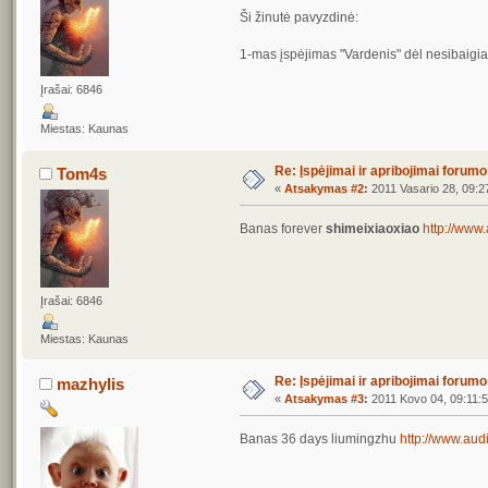
Ši žinutė pavyzdinė:
1-mas įspėjimas "Vardenis" dėl nesibaigian
Įrašai: 6846
Miestas: Kaunas
Re: Įspėjimai ir apribojimai forum
Tom4s
«
Atsakymas #2
:
2011 Vasario 28, 09:2
Banas forever
shimeixiaoxiao
http://www
Įrašai: 6846
Miestas: Kaunas
Re: Įspėjimai ir apribojimai forum
mazhylis
«
Atsakymas #3
:
2011 Kovo 04, 09:11:5
Banas 36 days liumingzhu
http://www.aud