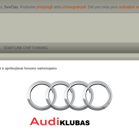
s,
Svečias
. Prašome
prisijungti
arba
užsiregistruoti
. Did you miss your
activation e
STARTLINE CHIP TUNNING
i ir apribojimai forumo vartotojams