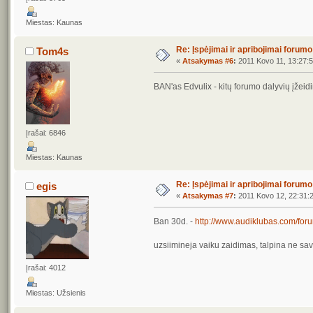
Miestas: Kaunas
Re: Įspėjimai ir apribojimai forum
Tom4s
«
Atsakymas #6
:
2011 Kovo 11, 13:27:5
BAN'as Edvulix - kitų forumo dalyvių įžei
Įrašai: 6846
Miestas: Kaunas
Re: Įspėjimai ir apribojimai forum
egis
«
Atsakymas #7
:
2011 Kovo 12, 22:31:
Ban 30d. -
http://www.audiklubas.com/for
uzsiimineja vaiku zaidimas, talpina ne sav
Įrašai: 4012
Miestas: Užsienis