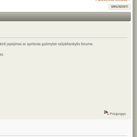
SPAUSDINTI
rti įspėjimai ar apribota galimybė rašyti/lankytis forume.
as.
Prisijungęs