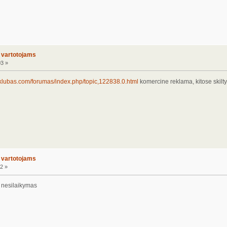
o vartotojams
03 »
klubas.com/forumas/index.php/topic,122838.0.html
komercine reklama, kitose skilt
o vartotojams
2 »
ų nesilaikymas