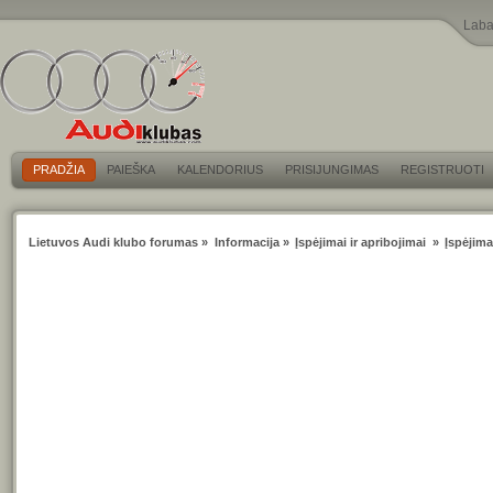
Laba
PRADŽIA
PAIEŠKA
KALENDORIUS
PRISIJUNGIMAS
REGISTRUOTI
Lietuvos Audi klubo forumas
»
Informacija
»
Įspėjimai ir apribojimai 
»
Įspėjima