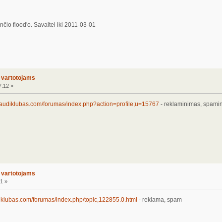
čio flood'o. Savaitei iki 2011-03-01
o vartotojams
7:12 »
.audiklubas.com/forumas/index.php?action=profile;u=15767
- reklaminimas, spami
o vartotojams
1 »
iklubas.com/forumas/index.php/topic,122855.0.html
- reklama, spam