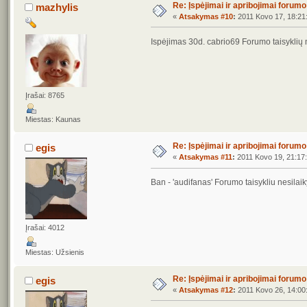
Re: Įspėjimai ir apribojimai forum
mazhylis
«
Atsakymas #10
:
2011 Kovo 17, 18:21
Ispėjimas 30d. cabrio69 Forumo taisyklių
Įrašai: 8765
Miestas: Kaunas
Re: Įspėjimai ir apribojimai forum
egis
«
Atsakymas #11
:
2011 Kovo 19, 21:17:
Ban - 'audifanas' Forumo taisykliu nesila
Įrašai: 4012
Miestas: Užsienis
Re: Įspėjimai ir apribojimai forum
egis
«
Atsakymas #12
:
2011 Kovo 26, 14:00