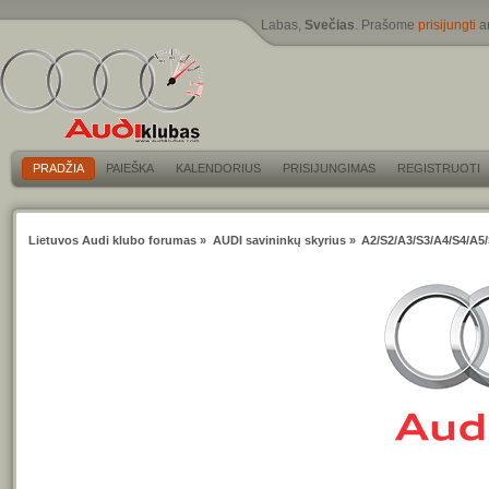
Labas,
Svečias
. Prašome
prisijungti
a
PRADŽIA
PAIEŠKA
KALENDORIUS
PRISIJUNGIMAS
REGISTRUOTI
Lietuvos Audi klubo forumas
»
AUDI savininkų skyrius
»
A2/S2/A3/S3/A4/S4/A5