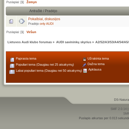
Puslapiai: [
1
]
Žemyn
Antraštė
/
Pradėjo
Pokalbiai, diskusijos
Pradėjo
only AUDI
Puslapiai: [
1
]
Viršun
Lietuvos Audi klubo forumas
»
AUDI savininkų skyrius
»
A2/S2/A3/S3/A4/S4/A5
Paprasta tema
Užrakinta tema
Dažna tema
Populiari tema (Daugiau nei 25 atsakymų)
Apklausa
Labai populiari tema (Daugiau nei 50 atsakymų)
DS-Natura
SMF 2.0.14
SM
Puslapis atkurtas per 0.013 sekund