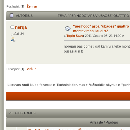
Puslapiai: [
1
]
Žemyn
AUTORIUS
TEMA: "PERIHODO" ARBA "UBAGES" QUATTRO P
"perihodo" arba "ubages" quattro
nerqa
montavimas i audi s2
Įrašai: 34
«
Topic Start
:
2011 Vasario 03, 21:14:09 »
norejau pasidometi gal kam yra teke mont
pusasiai ir tt
Puslapiai: [
1
]
Viršun
Lietuvos Audi klubo forumas
»
Techninis forumas
»
Važiuoklės skyrius
»
"peri
RELATED TOPICS
Antraštė / Pradėjo