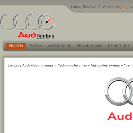
Labas,
Svečias
. Prašome
prisijungti
a
PRADŽIA
PAIEŠKA
KALENDORIUS
PRISIJUNGIMAS
REGISTRUOTI
Lietuvos Audi klubo forumas
»
Techninis forumas
»
Važiuoklės skyrius
»
"peri