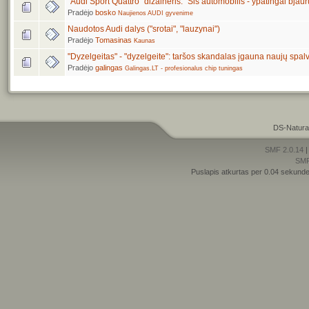
"Audi Sport Quattro" dizaineris: "Šis automobilis - ypatingai bjaur
Pradėjo
bosko
Naujienos AUDI gyvenime
Naudotos Audi dalys ("srotai", "lauzynai")
Pradėjo
Tomasinas
Kaunas
"Dyzelgeitas" - "dyzelgeite": taršos skandalas įgauna naujų spal
Pradėjo
galingas
Galingas.LT - profesionalus chip tuningas
DS-Natura
SMF 2.0.14
SM
Puslapis atkurtas per 0.04 sekunde