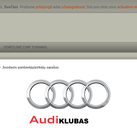
s,
Svečias
. Prašome
prisijungti
arba
užsiregistruoti
. Did you miss your
activation e
STARTLINE CHIP TUNNING
»
Juodasis pardavėjų/pirkėjų sąrašas