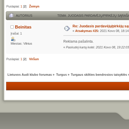
Puslapiai:
1
[
2
]
Žemyn
AUTORIUS
TEMA: JUODASIS PARDAVĖJŲ/PIRKĖJŲ SĄRAŠA
Re: Juodasis pardavėjų/pirkėjų s
Beinitas
«
Atsakymas #25
:
2021 Kovo 08, 18:14
Įrašai: 1
Reklama pašalinta.
Miestas: Vilnius
«
Paskutinį kartą keitė: 2021 Kovo 08, 19:22:
Puslapiai:
1
[
2
]
Viršun
Lietuvos Audi klubo forumas
»
Turgus
»
Turgaus skilties bendrosios taisyklės