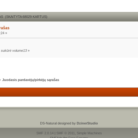
S (SKAITYTA 68029 KARTUS)
ąrašas
:24 »
03 sukūrė volume13
»
»
Juodasis pardavėjų/pirkėjų sąrašas
DS-Natural designed by
DzinerStudio
SMF 2.0.14
|
SMF © 2011
,
Simple Machines
SMFAds
for
Free Forums