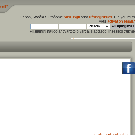
mail?
Labas,
Svečias
. Prašome
prisijungti
arba
užsiregistruoti
. Did you miss
your
activation email?
Prisijungti naudojant vartotojo vardą, slaptažodį ir sesijos trukmę
« ankstesnis
sekantis »