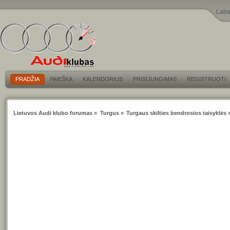
Laba
PRADŽIA
PAIEŠKA
KALENDORIUS
PRISIJUNGIMAS
REGISTRUOTI
Lietuvos Audi klubo forumas
»
Turgus
»
Turgaus skilties bendrosios taisyklės