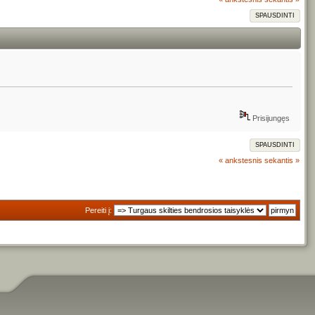
SPAUSDINTI
Prisijungęs
SPAUSDINTI
« ankstesnis
sekantis »
Pereiti į: