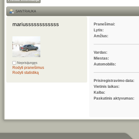
SANTRAUKA
mariussssssssssss 
Pranešimai:
Lytis:
Amžius:
Vardas:
Miestas:
Neprisijungęs
Automobilis:
Rodyti pranešimus
Rodyti statistiką
Prisiregistravimo data:
Vietinis laikas:
Kalba:
Paskutinis aktyvumas: