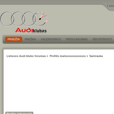
Laba
PRADŽIA
PAIEŠKA
KALENDORIUS
PRISIJUNGIMAS
REGISTRUOTI
Lietuvos Audi klubo forumas
»
Profilis mariussssssssssss
»
Santrauka
Profilio informacija