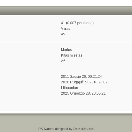
41 (0.007 per dieną)
Vyras
45
Marius
Kitas miestas
A6
2011 Sausio 20, 00:21:24
2026 Rugpjūčio 09, 10:26:02
Lithuanian
2025 Gruodžio 28, 20:05:21
DS-Natural designed by
DzinerStudio