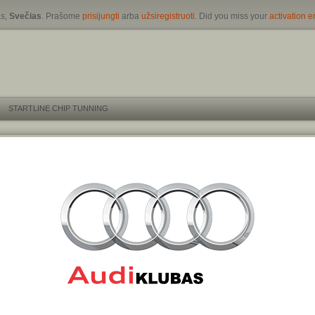
s,
Svečias
. Prašome
prisijungti
arba
užsiregistruoti
. Did you miss your
activation e
STARTLINE CHIP TUNNING