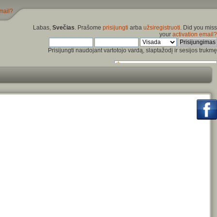
mail?
Labas,
Svečias
. Prašome
prisijungti
arba
užsiregistruoti
. Did you miss
your
activation email?
Prisijungti naudojant vartotojo vardą, slaptažodį ir sesijos trukmę