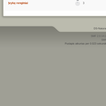
Įvykę renginiai
3
DS-Natura
SMF 2.0.14
SM
Puslapis atkurtas per 0.023 sekund