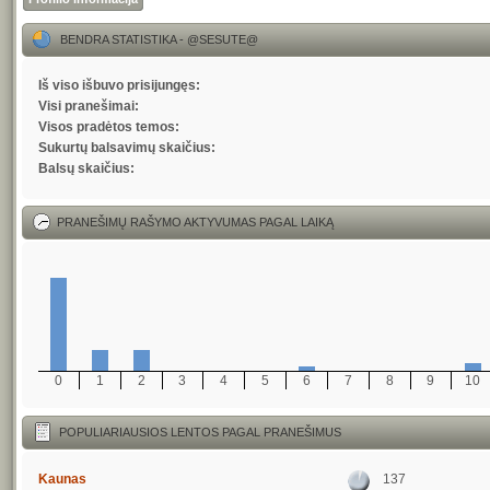
BENDRA STATISTIKA - @SESUTE@
Iš viso išbuvo prisijungęs:
Visi pranešimai:
Visos pradėtos temos:
Sukurtų balsavimų skaičius:
Balsų skaičius:
PRANEŠIMŲ RAŠYMO AKTYVUMAS PAGAL LAIKĄ
0
1
2
3
4
5
6
7
8
9
10
POPULIARIAUSIOS LENTOS PAGAL PRANEŠIMUS
Kaunas
137