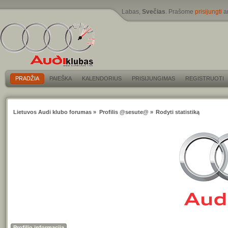
Labas,
Svečias
. Prašome
prisijungti
a
PRADŽIA
PAIEŠKA
KALENDORIUS
PRISIJUNGIMAS
REGISTRUOTI
Lietuvos Audi klubo forumas
»
Profilis @sesute@
»
Rodyti statistiką
Profilio informacija