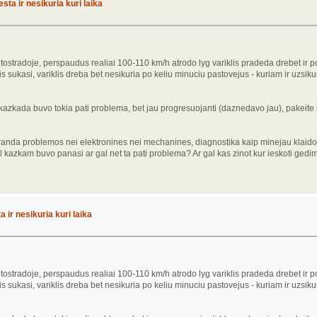
sta ir nesikuria kuri laika
tradoje, perspaudus realiai 100-110 km/h atrodo lyg variklis pradeda drebet ir po 
 sukasi, variklis dreba bet nesikuria po keliu minuciu pastovejus - kuriam ir uzsikur
kada buvo tokia pati problema, bet jau progresuojanti (daznedavo jau), pakeite mums
nda problemos nei elektronines nei mechanines, diagnostika kaip minejau klaidos n
al kazkam buvo panasi ar gal net ta pati problema? Ar gal kas zinot kur ieskoti gedi
 ir nesikuria kuri laika
tradoje, perspaudus realiai 100-110 km/h atrodo lyg variklis pradeda drebet ir po 
 sukasi, variklis dreba bet nesikuria po keliu minuciu pastovejus - kuriam ir uzsikur