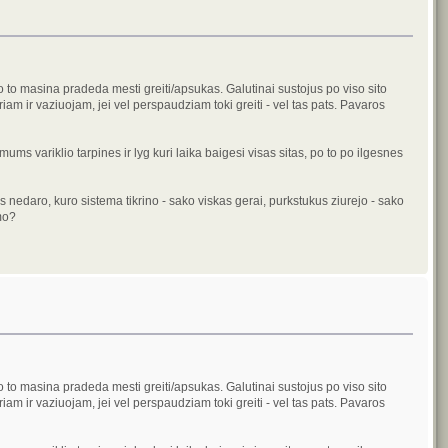
to masina pradeda mesti greiti/apsukas. Galutinai sustojus po viso sito
iam ir vaziuojam, jei vel perspaudziam toki greiti - vel tas pats. Pavaros
 variklio tarpines ir lyg kuri laika baigesi visas sitas, po to po ilgesnes
edaro, kuro sistema tikrino - sako viskas gerai, purkstukus ziurejo - sako
mo?
to masina pradeda mesti greiti/apsukas. Galutinai sustojus po viso sito
iam ir vaziuojam, jei vel perspaudziam toki greiti - vel tas pats. Pavaros