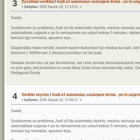
3
Dyzeliniai varikliai
/
Audi a3 automatas vaziuojant dreba - po to uzge
«
Įrašytas:
2025 Sausio 22, 17:14:15 »
Sveiki,
Susidureme su problema, Audi a3 8p automatas dyzelis, masina vaziuoja autos
automatiskai uzgesta ir po to neimanoma jos uzkurt kokias 5 minutes, starteris
keiciasi lyg normaliai, apsukos kyla.
Diagnostika nieko nerodo, buvom kaune Autoomas irgi nelabai ka rado, bet kaz
keliones (~600km per 2 dienas) prasidejo vel tas pats.
Nelabai zinom kas cia per fenomenas, bet i kuri servisa benuvaziuotume nera
nu prie galo, bet problema ne juose tikrai (Auto omas servisas taip sake). G
Redaguoti žinutę
4
Variklio skyrius
/
Audi a3 automatas vaziuojant dreba - po to uzgesta
«
Įrašytas:
2025 Sausio 22, 17:04:17 »
Sveiki,
Susidureme su problema, Audi a3 8p automatas dyzelis, masina vaziuoja autos
automatiskai uzgesta ir po to neimanoma jos uzkurt kokias 5 minutes, starteris
keiciasi lyg normaliai, apsukos kyla.