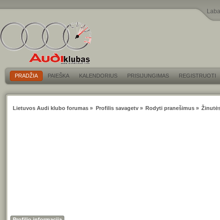
Laba
PRADŽIA
PAIEŠKA
KALENDORIUS
PRISIJUNGIMAS
REGISTRUOTI
Lietuvos Audi klubo forumas
»
Profilis savagetv
»
Rodyti pranešimus
»
Žinutė
Profilio informacija