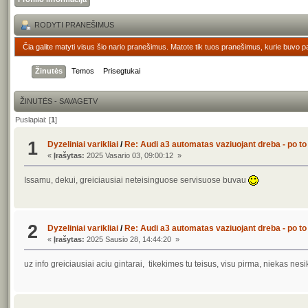
RODYTI PRANEŠIMUS
Čia galite matyti visus šio nario pranešimus. Matote tik tuos pranešimus, kurie buvo p
Žinutės
Temos
Prisegtukai
ŽINUTĖS - SAVAGETV
Puslapiai: [
1
]
1
Dyzeliniai varikliai
/
Re: Audi a3 automatas vaziuojant dreba - po to 
«
Įrašytas:
2025 Vasario 03, 09:00:12 »
Issamu, dekui, greiciausiai neteisinguose servisuose buvau
2
Dyzeliniai varikliai
/
Re: Audi a3 automatas vaziuojant dreba - po to 
«
Įrašytas:
2025 Sausio 28, 14:44:20 »
uz info greiciausiai aciu gintarai, tikekimes tu teisus, visu pirma, niekas nes