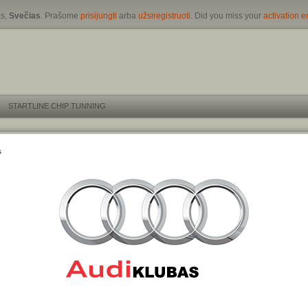
s,
Svečias
. Prašome
prisijungti
arba
užsiregistruoti
. Did you miss your
activation e
STARTLINE CHIP TUNNING
s