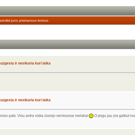
askelbti jums prieinamose lentose.
uzgesta ir nesikuria kuri laika
uzgesta ir nesikuria kuri laika
ikniso pats. Visu antra viska ziurejo servisuose meistrai
O jeigu jau yra galbut nuo