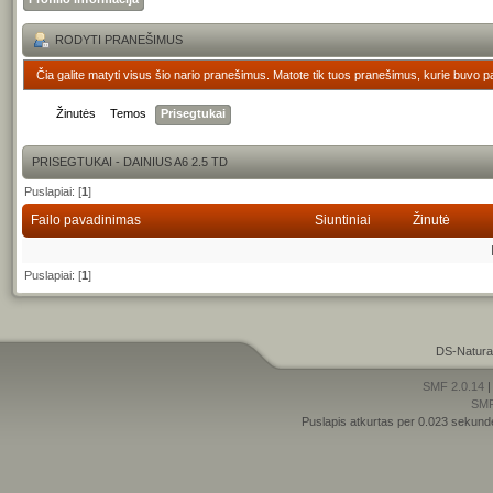
RODYTI PRANEŠIMUS
Čia galite matyti visus šio nario pranešimus. Matote tik tuos pranešimus, kurie buvo p
Žinutės
Temos
Prisegtukai
PRISEGTUKAI - DAINIUS A6 2.5 TD
Puslapiai: [
1
]
Failo pavadinimas
Siuntiniai
Žinutė
Puslapiai: [
1
]
DS-Natura
SMF 2.0.14
SM
Puslapis atkurtas per 0.023 sekund