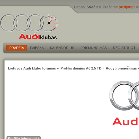
Labas,
Svečias
. Prašome
prisijungti
a
PRADŽIA
PAIEŠKA
KALENDORIUS
PRISIJUNGIMAS
REGISTRUOTI
Lietuvos Audi klubo forumas
»
Profilis dainius A6 2.5 TD
»
Rodyti pranešimus
Profilio informacija